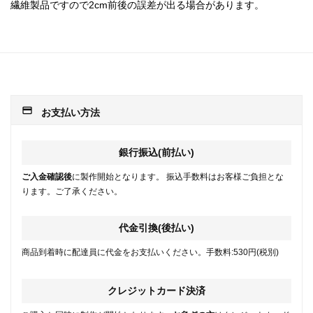
繊維製品ですので2cm前後の誤差が出る場合があります。
payment
お支払い方法
銀行振込(前払い)
ご入金確認後
に製作開始となります。 振込手数料はお客様ご負担とな
ります。ご了承ください。
代金引換(後払い)
商品到着時に配達員に代金をお支払いください。手数料:530円(税別)
クレジットカード決済