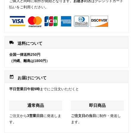
ご購入と同時に制作が開始となります。
お急ぎの方
はクレジットカード
払いをご利用ください。
local_shipping
送料について
全国一律送料250円
（沖縄、離島は1800円）
today
お届けについて
平日営業日午前9時
までにご注文いただくと
通常商品
即日商品
ご注文から
3営業日目
に発送しま
ご注文日の当日
に制作・発送し
す。
ます。