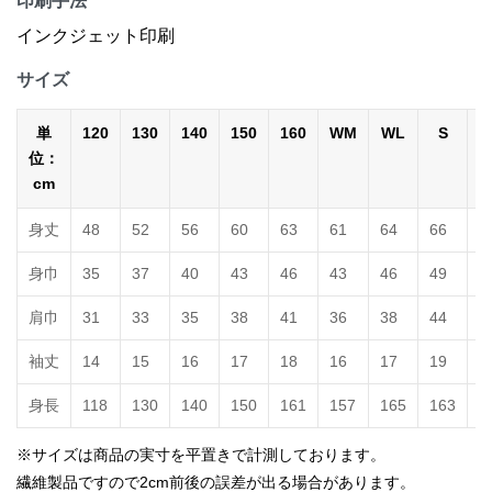
印刷手法
インクジェット印刷
サイズ
単
120
130
140
150
160
WM
WL
S
位：
cm
身丈
48
52
56
60
63
61
64
66
7
身巾
35
37
40
43
46
43
46
49
5
肩巾
31
33
35
38
41
36
38
44
4
袖丈
14
15
16
17
18
16
17
19
2
身長
118
130
140
150
161
157
165
163
1
※サイズは商品の実寸を平置きで計測しております。
繊維製品ですので2cm前後の誤差が出る場合があります。