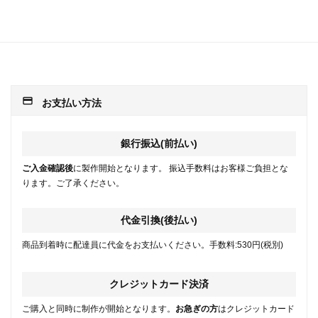
payment
お支払い方法
銀行振込(前払い)
ご入金確認後
に製作開始となります。 振込手数料はお客様ご負担とな
ります。ご了承ください。
代金引換(後払い)
商品到着時に配達員に代金をお支払いください。手数料:530円(税別)
クレジットカード決済
ご購入と同時に制作が開始となります。
お急ぎの方
はクレジットカード