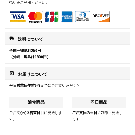
払いをご利用ください。
local_shipping
送料について
全国一律送料250円
（沖縄、離島は1800円）
today
お届けについて
平日営業日午前9時
までにご注文いただくと
通常商品
即日商品
ご注文から
3営業日目
に発送しま
ご注文日の当日
に制作・発送し
す。
ます。